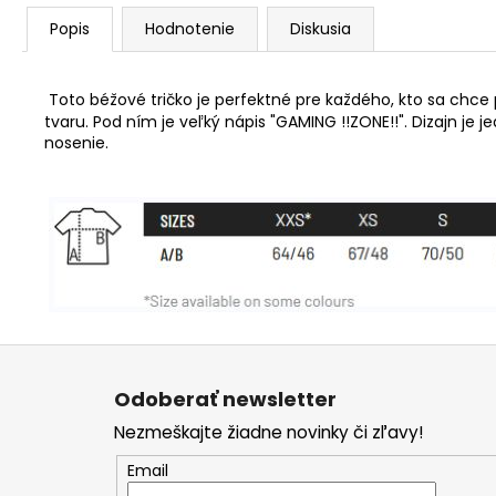
Popis
Hodnotenie
Diskusia
Toto béžové tričko je perfektné pre každého, kto sa chc
tvaru. Pod ním je veľký nápis "GAMING !!ZONE!!". Dizajn je 
nosenie.
Z
á
Odoberať newsletter
p
Nezmeškajte žiadne novinky či zľavy!
ä
t
Email