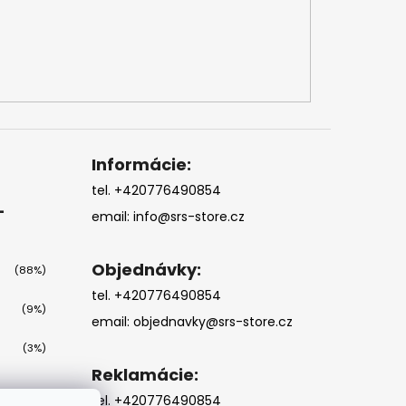
Informácie:
tel. +420776490854
-
email:
info@srs-store.cz
Objednávky:
(88%)
tel. +420776490854
(9%)
email:
objednavky@srs-store.cz
(3%)
Reklamácie:
tel. +420776490854