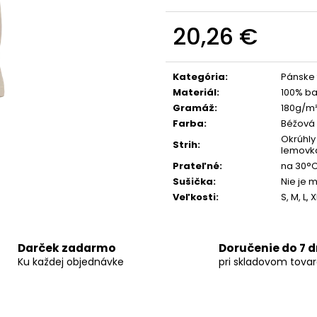
MECHANIZMOM – SIVÉ
SEZÓNA 2026
190,99 €
61,60 €
20,26 €
Jednotková
cena:
Kategória
:
Pánske 
Materiál
:
100% ba
Gramáž
:
180g/m
Farba
:
Béžová
Okrúhly
Strih
:
lemovk
Prateľné
:
na 30°
Sušička
:
Nie je 
Veľkosti
:
S, M, L, 
Darček zadarmo
Doručenie do 7 d
Ku každej objednávke
pri skladovom tova