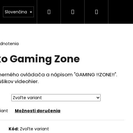
Hľadať
Prihlásenie
Nákupný
podmienky
Kontakty
Slovenčina
košík
odnotenia
ko Gaming Zone
 herného ovládača a nápisom "GAMING !!ZONE!!".
šikov videohier.
iant
Možnosti doručenia
ALENDÁŘ FORMULE 1 –
Kód:
Zvoľte variant