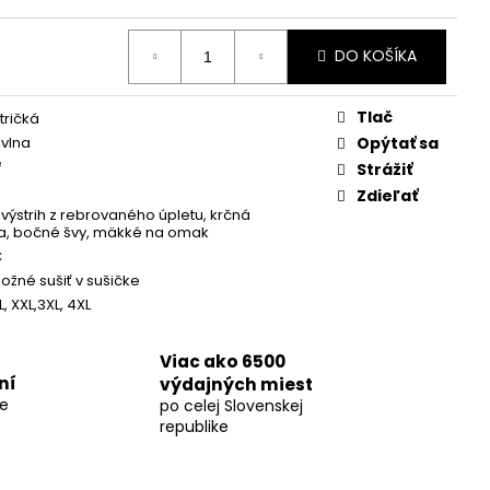
DO KOŠÍKA
Tlač
tričká
vlna
Opýtať sa
²
Strážiť
Zdieľať
 výstrih z rebrovaného úpletu, krčná
a, bočné švy, mäkké na omak
C
možné sušiť v sušičke
XL, XXL,3XL, 4XL
Viac ako 6500
ní
výdajných miest
re
po celej Slovenskej
republike