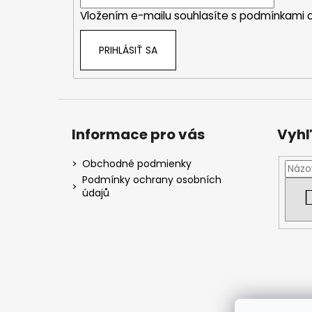
i
Vložením e-mailu souhlasíte s
podmínkami o
e
PRIHLÁSIŤ SA
Informace pro vás
Vyhľ
Obchodné podmienky
Podmínky ochrany osobních
údajů