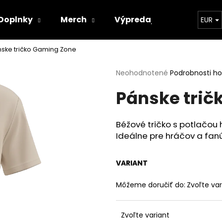
Doplnky
Merch
Výpredaj
Obchodné 
EUR
ske tričko Gaming Zone
Čo potrebujete nájsť?
Priemerné
Neohodnotené
Podrobnosti h
hodnotenie
Pánske trič
produktu
HĽADAŤ
je
0,0
z
Béžové tričko s potlačou
5
Odporúčame
Ideálne pre hráčov a fanú
hviezdičiek.
VARIANT
Môžeme doručiť do:
Zvoľte var
HERNÉ LÁTKOVÉ KRESLO S HOUPACÍM
EXKLUZIVNÍ 3D K
Zvoľte variant