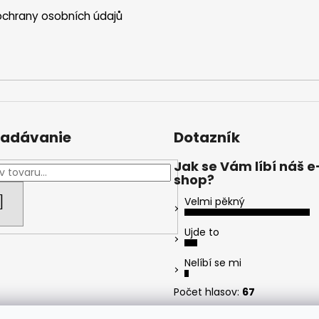
chrany osobních údajů
adávanie
Dotazník
Jak se Vám líbí náš e
shop?
HĽADAŤ
Velmi pěkný
Ujde to
Nelíbí se mi
Počet hlasov:
67