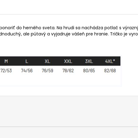
e ponoriť do herného sveta. Na hrudi sa nachádza potlač s výr
jednoduchý, ale pútavý a vyjadruje vášeň pre hranie. Tričko je vy