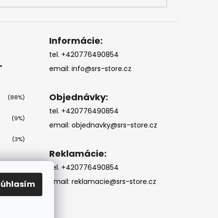
Informácie:
tel. +420776490854
-
email:
info@srs-store.cz
Objednávky:
(88%)
tel. +420776490854
(9%)
email:
objednavky@srs-store.cz
(3%)
Reklamácie:
tel. +420776490854
email:
reklamacie@srs-store.cz
Súhlasím