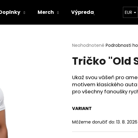
Doplnky
Merch
Výpredaj
Obchodné 
EUR
Čo potrebujete nájsť?
Priemerné
Neohodnotené
Podrobnosti h
hodnotenie
Tričko "Old 
produktu
HĽADAŤ
je
0,0
z
Ukaž svou vášeň pro ameri
5
Odporúčame
motivem klasického auta a
hviezdičiek.
pro všechny fanoušky rych
VARIANT
Môžeme doručiť do:
13. 8. 2026
HERNÉ LÁTKOVÉ KRESLO S HOUPACÍM
EXKLUZIVNÍ 3D K