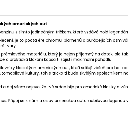
ických amerických aut
benzínu s tímto jedinečným tričkem, které vzdává hold legendá
blečení, je to pocta éře chromu, plamenů a burácejících osmiválc
ní tvary.
 prémiového materiálu, který je nejen příjemný na dotek, ale ta
e a praktická klokaní kapsa ti zajistí maximální pohodlí.
lovníky klasických amerických aut, kteří sdílejí vášeň pro hot ro
tomobilové kultury, tohle tričko ti bude skvělým společníkem n
d a dej všem najevo, že tvé srdce bije pro americké klasiky a vů
 dnes. Připoj se k nám a oslav americkou automobilovou legendu 