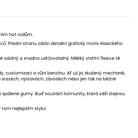
rním hot rodům.
ů. Přední stranu zdobí detailní grafický motiv klasického
ké odolný a snadno udržovatelný. Měkký vnitřní fleece tě
dy, customizaci a vůni benzínu. Ať už jsi zkušený mechanik,
a srazech, výstavách, závodech nebo jen tak na běžné
ni spálené gumy. Buď součástí komunity, která sdílí stejnou
v tom nejlepším stylu!