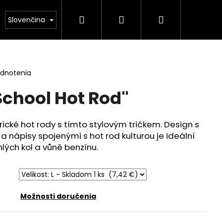
Hľadať
Prihlásenie
Nákupný
podmienky
Kontakty
Slovenčina
košík
odnotenia
School Hot Rod"
cké hot rody s tímto stylovým tričkem. Design s
 nápisy spojenými s hot rod kulturou je ideální
lých kol a vůně benzínu.
Možnosti doručenia
ALENDÁŘ FORMULE 1 –