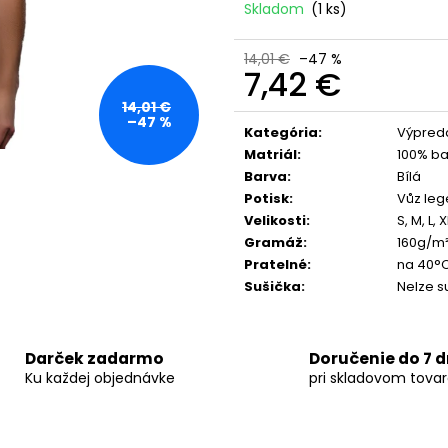
MECHANIZMOM – SIVÉ
SEZÓNA 2026
Skladom
(1 ks)
190,40 €
61,41 €
14,01 €
–47 %
7,42 €
14,01 €
Jednotková
–47 %
cena:
Kategória
:
Výpred
Matriál
:
100% ba
Barva
:
Bílá
Potisk
:
Vůz leg
Velikosti
:
S, M, L, 
Gramáž
:
160g/m
Pratelné
:
na 40°
Sušička
:
Nelze su
Darček zadarmo
Doručenie do 7 d
Ku každej objednávke
pri skladovom tova