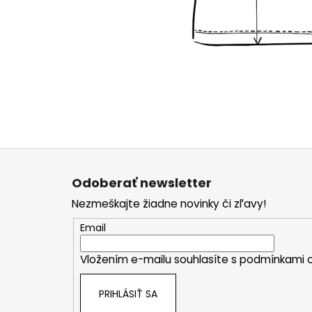
Z
á
Odoberať newsletter
p
Nezmeškajte žiadne novinky či zľavy!
ä
t
Email
i
Vložením e-mailu souhlasíte s
podmínkami o
e
PRIHLÁSIŤ SA