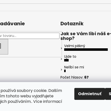
adávanie
Dotazník
Jak se Vám líbí náš e
shop?
HĽADAŤ
Velmi pěkný
Ujde to
Nelíbí se mi
Počet hlasov:
67
používá soubory cookie. Dalším
Odmietnuť
m tohoto webu vyjadřujete
ejich používáním.. Více informací