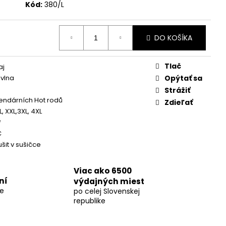
Kód:
380/L
DO KOŠÍKA
Tlač
aj
vlna
Opýtať sa
Strážiť
endárních Hot rodů
Zdieľať
XL, XXL,3XL, 4XL
²
C
šit v sušičce
Viac ako 6500
ní
výdajných miest
re
po celej Slovenskej
republike