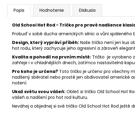
Popis
Hodnotenie
Diskusia
Old School Hot Rod - Tričko pro pravé nadšence klas
Probuď v sobě ducha amerických silnic a vůni spáleného 
Design, který vypráví příběh:
Naše tričko není jen kus o
hot rodu, který zachycuje jeho agresivní a zároveň elegant
Kvalita a pohodlí na prvním místě:
Tričko je vyrobeno z
zahřeje i v chladnějších dnech, zatímco nastavitelná kapuc
Pro koho je určena?
Toto tričko je určeno pro všechny mi
nadšený sběratel nebo prostě jen obdivovatel americké au
nošení.
Ukaž světu svou vášeň:
Obleč si tričko Old School Hot Ro
vášeň a nadšení pro hot rod kulturu.
Neváhej a objednej si své tričko Old School Hot Rod ještě