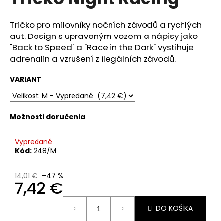
je
á
0,0
z
j
Tričko pro milovníky nočních závodů a rychlých
5
aut.
Design s upraveným vozem a nápisy jako
s
hviezdičiek.
"Back to Speed" a "Race in the Dark" vystihuje
ť
adrenalin a vzrušení z ilegálních závodů.
?
VARIANT
HĽADAŤ
Možnosti doručenia
Vypredané
Kód:
248/M
O
d
14,01 €
–47 %
p
7,42 €
o
r
Jednotková
DO KOŠÍKA
cena:
ú