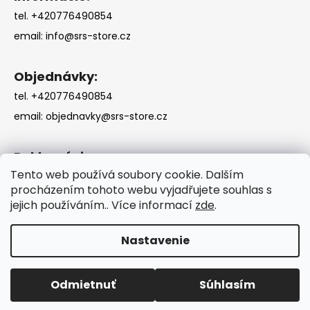
tel. +420776490854
email:
info@srs-store.cz
Objednávky:
tel. +420776490854
email:
objednavky@srs-store.cz
Reklamácie:
Tento web používá soubory cookie. Dalším
tel. +420776490854
procházením tohoto webu vyjadřujete souhlas s
email:
reklamacie@srs-store.cz
jejich používáním.. Více informací
zde
.
Nastavenie
Vytvoril Shoptet
Odmietnuť
Súhlasím
Copyright 2026
SRS-STORE
. Všetky práva vyhradené.