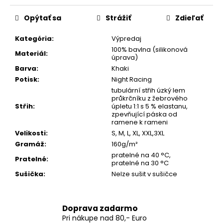
č
a
Opýtať sa
Strážiť
Zdieľať
m
e
Kategória
:
Výpredaj
100% bavlna (silikonová
Materiál
:
úprava)
MIKINA
Barva
:
Khaki
S
Potisk
:
Night Racing
KAPUCŇOU
AYRTON
tubulární střih úzký lem
SENNA
průkrčníku z žebrového
12
Střih
:
úpletu 1:1 s 5 % elastanu,
|
zpevňující páska od
F1
ramene k rameni
LEGENDA
Velikosti
:
S, M, L, XL, XXL,3XL
&
Gramáž
:
160g/m²
BRAZÍLIA
pratelné na 40 °C,
Pratelné
:
44,92
pratelné na 30 °C
€
Sušička
:
Nelze sušit v sušičce
Doprava zadarmo
Pri nákupe nad 80,- Euro