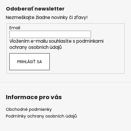
á
Odoberať newsletter
p
Nezmeškajte žiadne novinky či zľavy!
ä
t
Email
i
Vložením e-mailu souhlasíte s
podmínkami
e
ochrany osobních údajů
PRIHLÁSIŤ SA
Informace pro vás
Obchodné podmienky
Podmínky ochrany osobních údajů