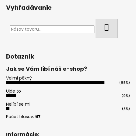
Vyhľadávanie
HĽADAŤ
Dotazník
Jak se Vám líbí náš e-shop?
Velmi pěkný
(88%)
Ujde to
(9%)
Nelíbí se mi
(3%)
Počet hlasov:
67
Informácie: