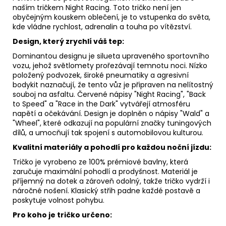
naším tričkem Night Racing.
Toto tričko není jen
obyčejným kouskem oblečení,
je to vstupenka do světa,
kde vládne rychlost,
adrenalin a touha po vítězství.
Design, který zrychlí váš tep:
Dominantou designu je silueta upraveného sportovního
vozu,
jehož světlomety prořezávají temnotu noci.
Nízko
položený podvozek,
široké pneumatiky a agresivní
bodykit naznačují,
že tento vůz je připraven na nelítostný
souboj na asfaltu.
Červené nápisy "Night Racing",
"Back
to Speed" a "Race in the Dark" vytvářejí atmosféru
napětí a očekávání.
Design je doplněn o nápisy "Wald" a
"Wheel",
které odkazují na populární značky tuningových
dílů,
a umocňují tak spojení s automobilovou kulturou.
Kvalitní materiály a pohodlí pro každou noční jízdu:
Tričko je vyrobeno ze 100% prémiové bavlny,
která
zaručuje maximální pohodlí a prodyšnost.
Materiál je
příjemný na dotek a zároveň odolný,
takže tričko vydrží i
náročné nošení.
Klasický střih padne každé postavě a
poskytuje volnost pohybu.
Pro koho je tričko určeno: