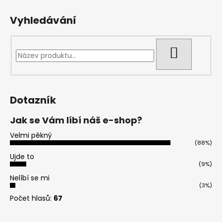
Vyhledávání
HLEDAT
Dotazník
Jak se Vám líbí náš e-shop?
Velmi pěkný
(88%)
Ujde to
(9%)
Nelíbí se mi
(3%)
Počet hlasů:
67