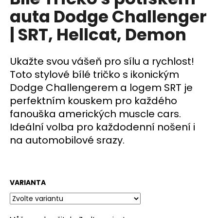
je
a
auta Dodge Challenger
0,0
z
j
| SRT, Hellcat, Demon
5
í
hvězdiček.
t
Ukažte svou vášeň pro sílu a rychlost!
?
Toto stylové bílé tričko s ikonickým
Dodge Challengerem a logem SRT je
perfektním kouskem pro každého
fanouška amerických muscle cars.
HLEDAT
Ideální volba pro každodenní nošení i
na automobilové srazy.
D
o
p
VARIANTA
o
r
u