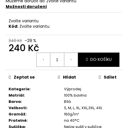
č
Můžeme doručit do:
Zvolte variantu
u
Možnosti doručení
j
e
Zvolte variantu
m
Kód:
Zvolte variantu
e
340 Kč
–29 %
240 Kč
HERNÍ
LÁTKOVÉ
Měrná
KŘESLO
DO KOŠÍKU
cena:
S
HOUPACÍM
MECHANISMEM
Zeptat se
Hlídat
Sdílet
–
ŠEDÉ
Kategorie
:
Výprodej
4
620
Matriál
:
100% bavlna
Kč
Barva
:
Bílá
Velikosti
:
S, M, L, XL, XXL,3XL, 4XL
Gramáž
:
160g/m²
Pratelné
:
na 40°C
Sušička
:
Nelze sušit v sušičce