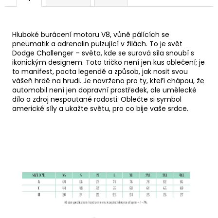
Hluboké burácení motoru V8, vůně pálících se
pneumatik a adrenalin pulzující v žilách. To je svět
Dodge Challenger – světa, kde se surová síla snoubí s
ikonickým designem. Toto tričko není jen kus oblečení; je
to manifest, pocta legendě a způsob, jak nosit svou
vášeň hrdě na hrudi. Je navrženo pro ty, kteří chápou, že
automobil není jen dopravní prostředek, ale umělecké
dílo a zdroj nespoutané radosti. Oblečte si symbol
americké síly a ukažte světu, pro co bije vaše srdce.