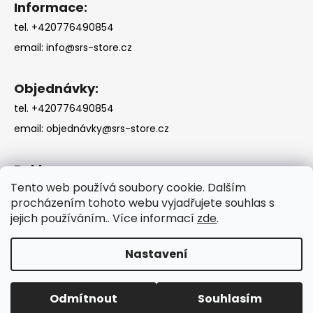
Informace:
tel. +420776490854
email:
info@srs-store.cz
Objednávky:
tel. +420776490854
email:
objednávky@srs-store.cz
Reklamace:
Tento web používá soubory cookie. Dalším
tel. +420776490854
procházením tohoto webu vyjadřujete souhlas s
email:
reklamace@srs-store.cz
jejich používáním.. Více informací
zde
.
Nastavení
Vytvořil Shoptet
Odmítnout
Souhlasím
Copyright 2026
SRS-STORE
. Všechna práva vyhrazena.