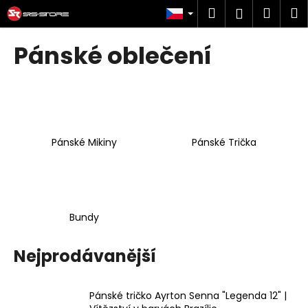
K
Přejít
Hledat
Náku
M
Přihlášen
na
o
obsah
Zpět
Zpět
košík
š
Pánské oblečení
í
C
k
o
p
o
Pánské Mikiny
Pánské Trička
t
ř
e
b
u
Bundy
j
e
Nejprodávanější
t
e
Pánské tričko Ayrton Senna "Legenda 12" |
n