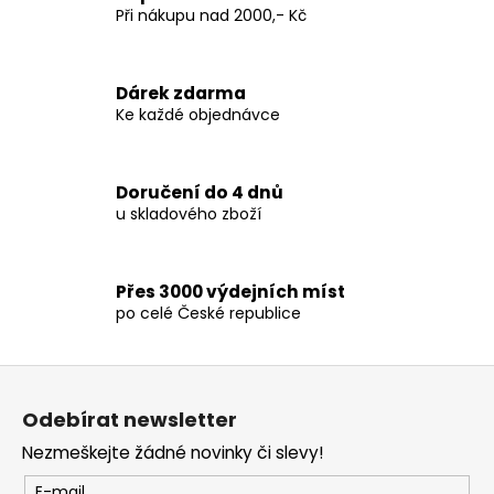
c
Při nákupu nad 2000,- Kč
n
í
í
p
r
Dárek zdarma
v
Ke každé objednávce
k
y
v
Doručení do 4 dnů
ý
u skladového zboží
p
i
s
Přes 3000 výdejních míst
u
po celé České republice
Z
á
Odebírat newsletter
p
Nezmeškejte žádné novinky či slevy!
a
t
E-mail