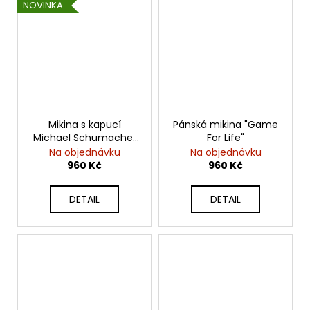
NOVINKA
Mikina s kapucí
Pánská mikina "Game
Michael Schumacher
For Life"
- Scuderia Ferrari
Na objednávku
Na objednávku
Formula One
960 Kč
960 Kč
DETAIL
DETAIL