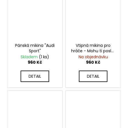
Pánská mikina "Audi
Vtipná mikina pro
Sport"
hráče - Mohu ti poslat
žádost o přátelství?
Skladem
(1 ks)
Na objednávku
960 Kč
960 Kč
DETAIL
DETAIL