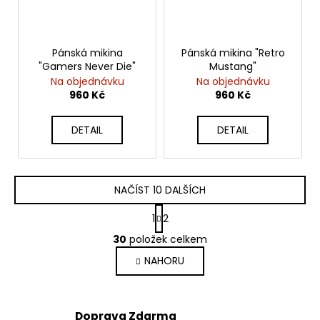
Pánská mikina
Pánská mikina "Retro
"Gamers Never Die"
Mustang"
Na objednávku
Na objednávku
960 Kč
960 Kč
DETAIL
DETAIL
NAČÍST 10 DALŠÍCH
S
1
2
t
O
r
30
položek celkem
v
á
NAHORU
l
n
k
á
o
d
v
a
Doprava Zdarma
á