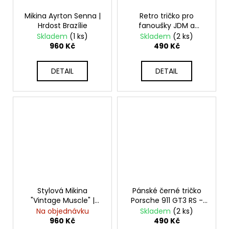
Mikina Ayrton Senna |
Retro tričko pro
Hrdost Brazílie
fanoušky JDM a
tuningu | Motiv
Skladem
(1 ks)
Skladem
(2 ks)
japonské sportovní
960 Kč
490 Kč
legendy
DETAIL
DETAIL
Stylová Mikina
Pánské černé tričko
"Vintage Muscle" |
Porsche 911 GT3 RS -
Unisex Automobilová
Technický nákres a
Na objednávku
Skladem
(2 ks)
Móda
detaily
960 Kč
490 Kč