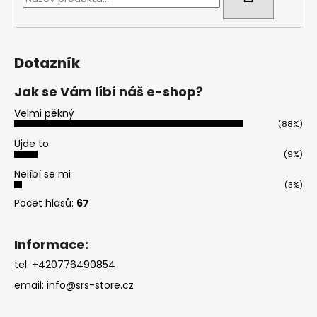
Dotazník
Jak se Vám líbí náš e-shop?
Velmi pěkný
(88%)
Ujde to
(9%)
Nelíbí se mi
(3%)
Počet hlasů:
67
Informace:
tel. +420776490854
email:
info@srs-store.cz