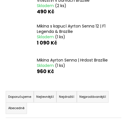
Vítězství v barvách Brazílie
a
Skladem
(2 ks)
490 Kč
j
í
Mikina s kapucí Ayrton Senna 12 | F1
t
Legenda & Brazílie
?
Skladem
(1 ks)
1 090 Kč
Mikina Ayrton Senna | Hrdost Brazílie
Skladem
(1 ks)
HLEDAT
960 Kč
Ř
D
o
a
Doporučujeme
Nejlevnější
Nejdražší
Nejprodávanější
p
z
o
Abecedně
e
r
n
u