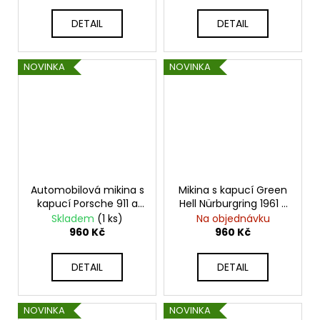
DETAIL
DETAIL
NOVINKA
NOVINKA
Automobilová mikina s
Mikina s kapucí Green
kapucí Porsche 911 a
Hell Nürburgring 1961 -
Ferdinand Porsche
Jackie Stewart
Skladem
(1 ks)
Na objednávku
960 Kč
960 Kč
DETAIL
DETAIL
NOVINKA
NOVINKA