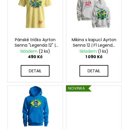
p
i
s
p
r
o
Pánské tričko Ayrton
Mikina s kapucí Ayrton
Senna "Legenda 12" |
Senna 12 | F1 Legenda
d
Vítězství v barvách
& Brazílie
Skladem
(2 ks)
Skladem
(1 ks)
u
Brazílie
490 Kč
1 090 Kč
k
t
DETAIL
DETAIL
ů
NOVINKA