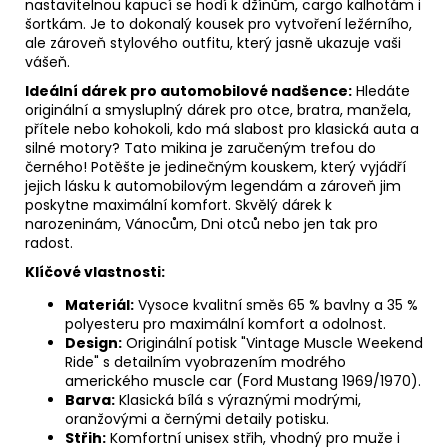
nastavitelnou kapucí se hodí k džínům, cargo kalhotám i
šortkám. Je to dokonalý kousek pro vytvoření ležérního,
ale zároveň stylového outfitu, který jasně ukazuje vaši
vášeň.
Ideální dárek pro automobilové nadšence:
Hledáte
originální a smysluplný dárek pro otce, bratra, manžela,
přítele nebo kohokoli, kdo má slabost pro klasická auta a
silné motory? Tato mikina je zaručeným trefou do
černého! Potěšte je jedinečným kouskem, který vyjádří
jejich lásku k automobilovým legendám a zároveň jim
poskytne maximální komfort. Skvělý dárek k
narozeninám, Vánocům, Dni otců nebo jen tak pro
radost.
Klíčové vlastnosti:
Materiál:
Vysoce kvalitní směs 65 % bavlny a 35 %
polyesteru pro maximální komfort a odolnost.
Design:
Originální potisk "Vintage Muscle Weekend
Ride" s detailním vyobrazením modrého
amerického muscle car (Ford Mustang 1969/1970).
Barva:
Klasická bílá s výraznými modrými,
oranžovými a černými detaily potisku.
Střih:
Komfortní unisex střih, vhodný pro muže i