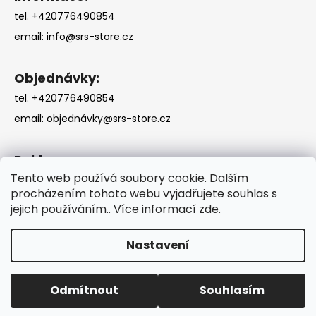
tel. +420776490854
email:
info@srs-store.cz
Objednávky:
tel. +420776490854
email:
objednávky@srs-store.cz
Reklamace:
Tento web používá soubory cookie. Dalším
tel. +420776490854
procházením tohoto webu vyjadřujete souhlas s
email:
reklamace@srs-store.cz
jejich používáním.. Více informací
zde
.
Nastavení
Vytvořil Shoptet
Odmítnout
Souhlasím
Copyright 2026
SRS-STORE
. Všechna práva vyhrazena.