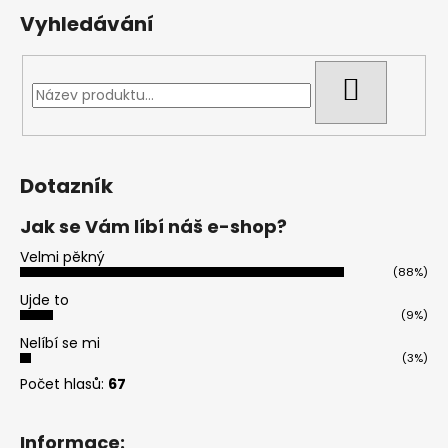
Vyhledávání
HLEDAT
Dotazník
Jak se Vám líbí náš e-shop?
Velmi pěkný
(88%)
Ujde to
(9%)
Nelíbí se mi
(3%)
Počet hlasů:
67
Informace: