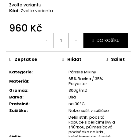
č
Zvolte variantu
u
Kód:
Zvolte variantu
j
e
960 Kč
m
e
Měrná
DO KOŠÍKU
cena:
PÁNSKÉ
TRIČKO
Zeptat se
Hlídat
Sdílet
AYRTON
SENNA
Kategorie
:
Pánské Mikiny
"LEGENDA
12"
65% Bavlna / 35%
Materiál
:
|
Polyester
VÍTĚZSTVÍ
Gramáž
:
300g/m2
V
Barva
:
Bílá
BARVÁCH
Pratelné
:
na 30°C
BRAZÍLIE
Sušička
:
Nelze sušit v sušičce
490
Delší střih, podšitá
Kč
kapuce s dělícími švy a
šňůrkou, půlměsícová
podsádka na krku,
Střih
:
krční lemovka, široké