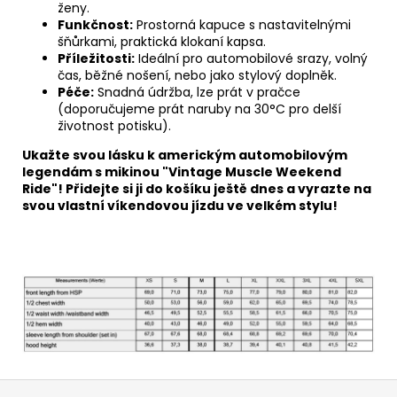
ženy.
Funkčnost:
Prostorná kapuce s nastavitelnými
šňůrkami, praktická klokaní kapsa.
Příležitosti:
Ideální pro automobilové srazy, volný
čas, běžné nošení, nebo jako stylový doplněk.
Péče:
Snadná údržba, lze prát v pračce
(doporučujeme prát naruby na 30°C pro delší
životnost potisku).
Ukažte svou lásku k americkým automobilovým
legendám s mikinou "Vintage Muscle Weekend
Ride"! Přidejte si ji do košíku ještě dnes a vyrazte na
svou vlastní víkendovou jízdu ve velkém stylu!
Z