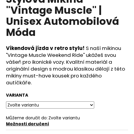
je
a
"Vintage Muscle" |
0,0
z
j
Unisex Automobilová
5
í
hvězdiček.
Móda
t
?
Víkendová jízda v retro stylu!
S naší mikinou
"Vintage Muscle Weekend Ride" ukážeš svou
vášeň pro ikonické vozy. Kvalitní materiál a
originální design s modrou klasikou dělají z této
HLEDAT
mikiny must-have kousek pro každého
autíčkáře.
D
VARIANTA
o
p
o
Můžeme doručit do:
Zvolte variantu
r
Možnosti doručení
u