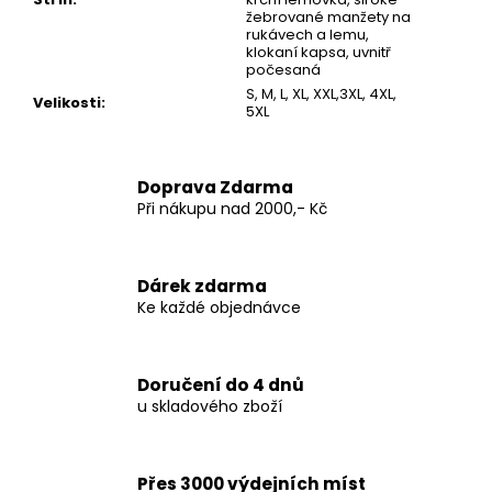
žebrované manžety na
rukávech a lemu,
klokaní kapsa, uvnitř
počesaná
S, M, L, XL, XXL,3XL, 4XL,
Velikosti
:
5XL
Doprava Zdarma
Při nákupu nad 2000,- Kč
Dárek zdarma
Ke každé objednávce
Doručení do 4 dnů
u skladového zboží
Přes 3000 výdejních míst