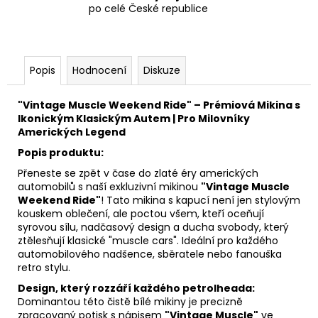
po celé České republice
Popis
Hodnocení
Diskuze
"Vintage Muscle Weekend Ride" – Prémiová Mikina s
Ikonickým Klasickým Autem | Pro Milovníky
Amerických Legend
Popis produktu:
Přeneste se zpět v čase do zlaté éry amerických
automobilů s naší exkluzivní mikinou
"Vintage Muscle
Weekend Ride"
! Tato mikina s kapucí není jen stylovým
kouskem oblečení, ale poctou všem, kteří oceňují
syrovou sílu, nadčasový design a ducha svobody, který
ztělesňují klasické "muscle cars". Ideální pro každého
automobilového nadšence, sběratele nebo fanouška
retro stylu.
Design, který rozzáří každého petrolheada:
Dominantou této čistě bílé mikiny je precizně
zpracovaný potisk s nápisem
"Vintage Muscle"
ve