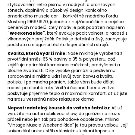
stylizovaném retro písmu v modrých a oranžových
tónech, doplněný o působivý design ikonického
amerického muscle car – konkrétně modrého Fordu
Mustang 1969/1970, jednoho z nejžádanějších a nejvíce
ceněných modelů. Celý motiv je pak podtržen nápisem
"Weekend Ride"
, který evokuje pocit volnosti a radosti z
víkendových projížděk. Potisk je detailní a živý, zachycuje
podstatu a eleganci těchto legendárních strojů.
Kvalita, která vydrží míle:
Naše mikina je vyrobena z
prvotřídní směsi 65 % bavlny a 35 % polyesteru, což
zajišťuje optimální kombinaci měkkosti, prodyšnosti a
dlouhé životnosti. Díky vysoké gramáži a pečlivému
zpracování si mikina udrží svůj tvar, barvu a kvalitu
potisku i po mnoha praních, takže vám bude dělat
radost po dlouhé roky. Vnitřní česaná fleece vrstva
poskytuje příjemné teplo a maximální komfort, ať už jste
na srazu veteránů nebo relaxujete doma.
Nepostradatelný kousek do vašeho šatníku:
Ať už
vyrážíte na automobilovou show, do garáže, na sraz s
přáteli nebo jen tak pro pohodové odpoledne, mikina
"Vintage Muscle Weekend Ride" je tou pravou volbou. Její
univerzální unisex střih s klasickou klokaní kapsou a