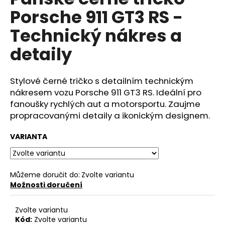
je
a
Porsche 911 GT3 RS -
0,0
z
j
Technický nákres a
5
í
hvězdiček.
detaily
t
?
Stylové černé tričko s detailním technickým
nákresem vozu Porsche 911 GT3 RS. Ideální pro
fanoušky rychlých aut a motorsportu. Zaujme
propracovanými detaily a ikonickým designem.
HLEDAT
VARIANTA
D
o
Můžeme doručit do:
Zvolte variantu
p
Možnosti doručení
o
r
Zvolte variantu
u
Kód:
Zvolte variantu