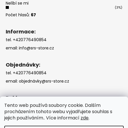
Nelíbí se mi
(3%)
Počet hlasů:
67
Informace:
tel. +420776490854
email:
info@srs-store.cz
Objednávky:
tel. +420776490854
email:
objednávky@srs-store.cz
Reklamace:
Tento web používá soubory cookie. Dalším
tel. +420776490854
procházením tohoto webu vyjadřujete souhlas s
email:
reklamace@srs-store.cz
jejich používáním.. Více informací
zde
.