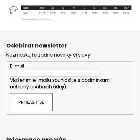
Z
á
Odebírat newsletter
p
Nezmeškejte žádné novinky či slevy!
a
t
E-mail
í
Vložením e-mailu souhlasíte s
podmínkami
ochrany osobních údajů
PŘIHLÁSIT SE
Informace pro vás