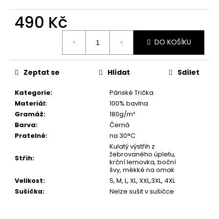
č
u
490 Kč
j
e
Měrná
DO KOŠÍKU
m
cena:
e
Zeptat se
Hlídat
Sdílet
RETRO
TRIČKO
Kategorie
:
Pánské Trička
PRO
Materiál
:
100% bavlna
FANOUŠKY
Gramáž
:
180g/m²
JDM
A
Barva
:
Černá
TUNINGU
Pratelné
:
na 30°C
|
Kulatý výstřih z
MOTIV
žebrovaného úpletu,
JAPONSKÉ
Střih
:
krční lemovka, boční
SPORTOVNÍ
švy, měkké na omak
LEGENDY
Velikost
:
S, M, L, XL, XXL,3XL, 4XL
490
Sušička
:
Nelze sušit v sušičce
Kč