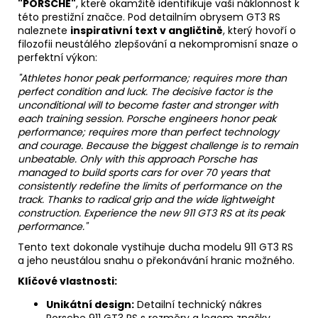
"PORSCHE"
, které okamžitě identifikuje vaši náklonnost k
této prestižní značce. Pod detailním obrysem GT3 RS
naleznete
inspirativní text v angličtině
, který hovoří o
filozofii neustálého zlepšování a nekompromisní snaze o
perfektní výkon:
"Athletes honor peak performance; requires more than
perfect condition and luck. The decisive factor is the
unconditional will to become faster and stronger with
each training session. Porsche engineers honor peak
performance; requires more than perfect technology
and courage. Because the biggest challenge is to remain
unbeatable. Only with this approach Porsche has
managed to build sports cars for over 70 years that
consistently redefine the limits of performance on the
track. Thanks to radical grip and the wide lightweight
construction. Experience the new 911 GT3 RS at its peak
performance."
Tento text dokonale vystihuje ducha modelu 911 GT3 RS
a jeho neustálou snahu o překonávání hranic možného.
Klíčové vlastnosti:
Unikátní design:
Detailní technický nákres