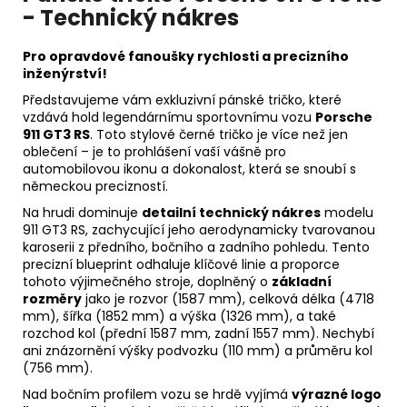
- Technický nákres
Pro opravdové fanoušky rychlosti a precizního
inženýrství!
Představujeme vám exkluzivní pánské tričko, které
vzdává hold legendárnímu sportovnímu vozu
Porsche
911 GT3 RS
. Toto stylové černé tričko je více než jen
oblečení – je to prohlášení vaší vášně pro
automobilovou ikonu a dokonalost, která se snoubí s
německou precizností.
Na hrudi dominuje
detailní technický nákres
modelu
911 GT3 RS, zachycující jeho aerodynamicky tvarovanou
karoserii z předního, bočního a zadního pohledu. Tento
precizní blueprint odhaluje klíčové linie a proporce
tohoto výjimečného stroje, doplněný o
základní
rozměry
jako je rozvor (1587 mm), celková délka (4718
mm), šířka (1852 mm) a výška (1326 mm), a také
rozchod kol (přední 1587 mm, zadní 1557 mm). Nechybí
ani znázornění výšky podvozku (110 mm) a průměru kol
(756 mm).
Nad bočním profilem vozu se hrdě vyjímá
výrazné logo