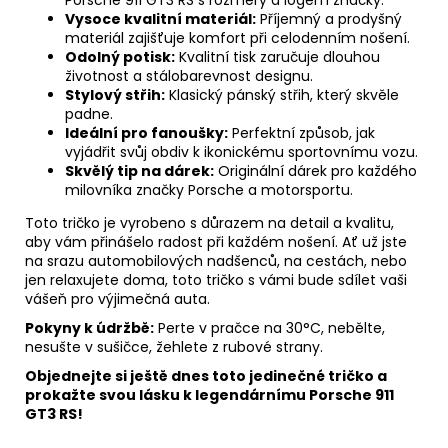
Porsche 911 GT3 RS s rozměry a logem značky.
Vysoce kvalitní materiál:
Příjemný a prodyšný
materiál zajišťuje komfort při celodenním nošení.
Odolný potisk:
Kvalitní tisk zaručuje dlouhou
životnost a stálobarevnost designu.
Stylový střih:
Klasický pánský střih, který skvěle
padne.
Ideální pro fanoušky:
Perfektní způsob, jak
vyjádřit svůj obdiv k ikonickému sportovnímu vozu.
Skvělý tip na dárek:
Originální dárek pro každého
milovníka značky Porsche a motorsportu.
Toto tričko je vyrobeno s důrazem na detail a kvalitu,
aby vám přinášelo radost při každém nošení. Ať už jste
na srazu automobilových nadšenců, na cestách, nebo
jen relaxujete doma, toto tričko s vámi bude sdílet vaši
vášeň pro výjimečná auta.
Pokyny k údržbě:
Perte v pračce na 30°C, nebělte,
nesušte v sušičce, žehlete z rubové strany.
Objednejte si ještě dnes toto jedinečné tričko a
prokažte svou lásku k legendárnímu Porsche 911
GT3 RS!