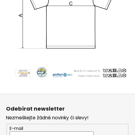
Z
á
Odebírat newsletter
p
Nezmeškejte žádné novinky či slevy!
a
t
E-mail