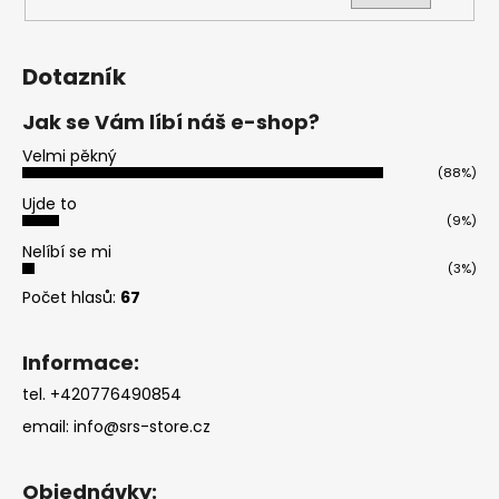
Dotazník
Jak se Vám líbí náš e-shop?
Velmi pěkný
(88%)
Ujde to
(9%)
Nelíbí se mi
(3%)
Počet hlasů:
67
Informace:
tel. +420776490854
email:
info@srs-store.cz
Objednávky: