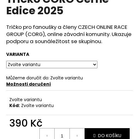
je
a
Edice 2025
0,0
z
j
5
í
hvězdiček.
Tričko pro fanoušky a členy CZECH ONLINE RACE
t
GROUP (CORG), online závodní komunity. Ukazuje
?
podporu a sounáležitost se skupinou.
VARIANTA
HLEDAT
Můžeme doručit do:
Zvolte variantu
Možnosti doručení
D
Zvolte variantu
o
Kód:
Zvolte variantu
p
o
390 Kč
r
Měrná
u
DO KOŠÍKU
cena: