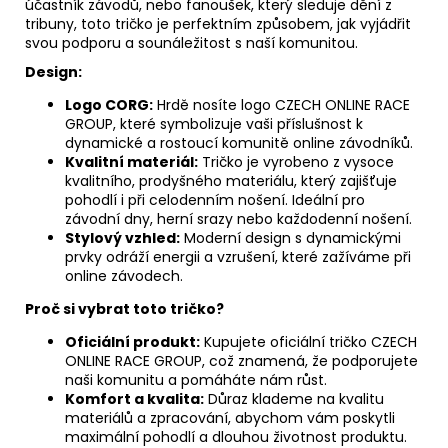
účastník závodů, nebo fanoušek, který sleduje dění z
tribuny, toto tričko je perfektním způsobem, jak vyjádřit
svou podporu a sounáležitost s naší komunitou.
Design:
Logo CORG:
Hrdě nosíte logo CZECH ONLINE RACE
GROUP, které symbolizuje vaši příslušnost k
dynamické a rostoucí komunitě online závodníků.
Kvalitní materiál:
Tričko je vyrobeno z vysoce
kvalitního, prodyšného materiálu, který zajišťuje
pohodlí i při celodenním nošení. Ideální pro
závodní dny, herní srazy nebo každodenní nošení.
Stylový vzhled:
Moderní design s dynamickými
prvky odráží energii a vzrušení, které zažíváme při
online závodech.
Proč si vybrat toto tričko?
Oficiální produkt:
Kupujete oficiální tričko CZECH
ONLINE RACE GROUP, což znamená, že podporujete
naši komunitu a pomáháte nám růst.
Komfort a kvalita:
Důraz klademe na kvalitu
materiálů a zpracování, abychom vám poskytli
maximální pohodlí a dlouhou životnost produktu.