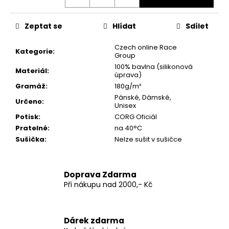
č
u
j
Zeptat se
Hlídat
Sdílet
e
m
Czech online Race
Kategorie
:
Group
e
100% bavlna (silikonová
Materiál
:
úprava)
Gramáž
:
180g/m²
OFICIÁLNÍ
MIKINA
Pánské, Dámské,
Určeno
:
CORG
Unisex
TEAM
Potisk
:
CORG Oficiál
SERIES
Pratelné
:
na 40°C
–
DTM
Sušička
:
Nelze sušit v sušičce
2025/26
EDITION
960
Doprava Zdarma
Kč
Při nákupu nad 2000,- Kč
Dárek zdarma