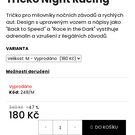
je
a
0,0
z
j
Tričko pro milovníky nočních závodů a rychlých
5
aut.
Design s upraveným vozem a nápisy jako
í
hvězdiček.
"Back to Speed" a "Race in the Dark" vystihuje
t
adrenalin a vzrušení z ilegálních závodů.
?
VARIANTA
HLEDAT
Možnosti doručení
Vyprodáno
Kód:
248/M
D
o
340 Kč
–47 %
p
180 Kč
o
r
Měrná
DO KOŠÍKU
cena:
u