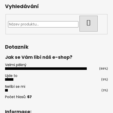
Vyhledávání
HLEDAT
Dotazník
Jak se Vám líbí náš e-shop?
Velmi pěkný
(88%)
Ujde to
(9%)
Nelíbí se mi
(3%)
Počet hlasů:
67
Informace: