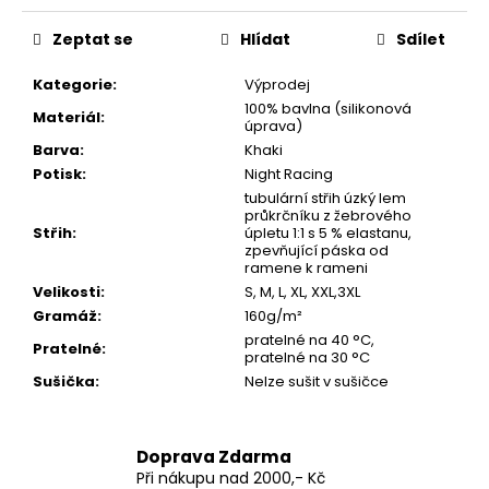
č
u
Zeptat se
Hlídat
Sdílet
j
e
Kategorie
:
Výprodej
m
100% bavlna (silikonová
Materiál
:
e
úprava)
Barva
:
Khaki
Potisk
:
Night Racing
MIKINA
tubulární střih úzký lem
S
průkrčníku z žebrového
KAPUCÍ
Střih
:
úpletu 1:1 s 5 % elastanu,
AYRTON
zpevňující páska od
SENNA
ramene k rameni
12
Velikosti
:
S, M, L, XL, XXL,3XL
|
F1
Gramáž
:
160g/m²
LEGENDA
pratelné na 40 °C,
Pratelné
:
&
pratelné na 30 °C
BRAZÍLIE
Sušička
:
Nelze sušit v sušičce
1
090
Kč
Doprava Zdarma
Při nákupu nad 2000,- Kč