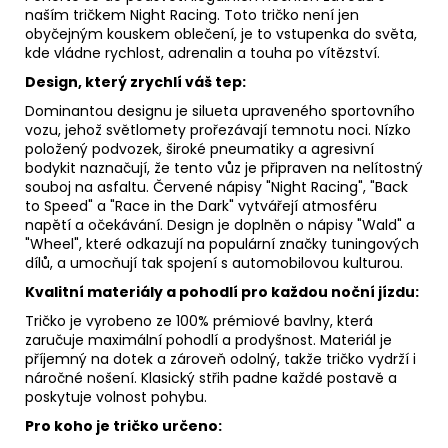
naším tričkem Night Racing.
Toto tričko není jen
obyčejným kouskem oblečení,
je to vstupenka do světa,
kde vládne rychlost,
adrenalin a touha po vítězství.
Design, který zrychlí váš tep:
Dominantou designu je silueta upraveného sportovního
vozu,
jehož světlomety prořezávají temnotu noci.
Nízko
položený podvozek,
široké pneumatiky a agresivní
bodykit naznačují,
že tento vůz je připraven na nelítostný
souboj na asfaltu.
Červené nápisy "Night Racing",
"Back
to Speed" a "Race in the Dark" vytvářejí atmosféru
napětí a očekávání.
Design je doplněn o nápisy "Wald" a
"Wheel",
které odkazují na populární značky tuningových
dílů,
a umocňují tak spojení s automobilovou kulturou.
Kvalitní materiály a pohodlí pro každou noční jízdu:
Tričko je vyrobeno ze 100% prémiové bavlny,
která
zaručuje maximální pohodlí a prodyšnost.
Materiál je
příjemný na dotek a zároveň odolný,
takže tričko vydrží i
náročné nošení.
Klasický střih padne každé postavě a
poskytuje volnost pohybu.
Pro koho je tričko určeno: