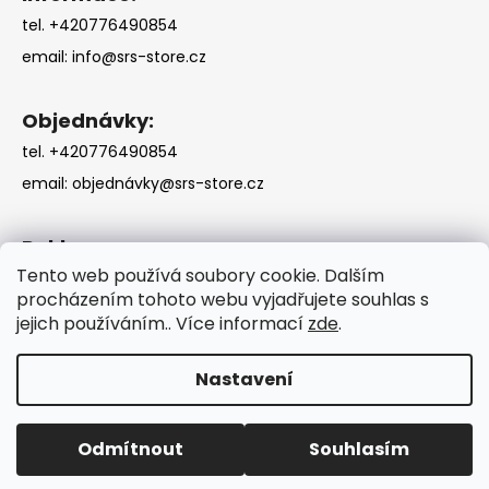
tel. +420776490854
email:
info@srs-store.cz
Objednávky:
tel. +420776490854
email:
objednávky@srs-store.cz
Reklamace:
Tento web používá soubory cookie. Dalším
tel. +420776490854
procházením tohoto webu vyjadřujete souhlas s
email:
reklamace@srs-store.cz
jejich používáním.. Více informací
zde
.
Nastavení
Vytvořil Shoptet
Odmítnout
Souhlasím
Copyright 2026
SRS-STORE
. Všechna práva vyhrazena.